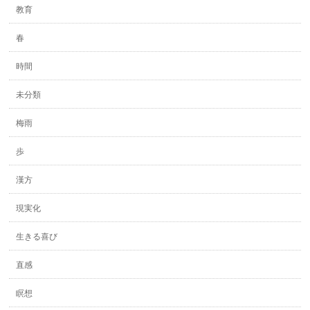
教育
春
時間
未分類
梅雨
歩
漢方
現実化
生きる喜び
直感
瞑想