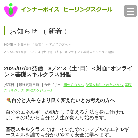
お知らせ （ 新着 ）
HOME
»
お知らせ （ 新着 ）
»
初めての方へ
»
2025/07/01発信 8／2･3（土･日）＜対面･オンライン＞基礎スキルクラス開催
2025/07/01発信 8／2･3（土･日）＜対面･オンライ
ン＞基礎スキルクラス開催
投稿日 :
最終更新日時 :
カテゴリー :
初めての方へ
,
受講を検討されたい方へ
,
基礎
スキルクラス
,
開催スケジュール
自分と
人生を
より良く変えたいと
お考えの方へ
自分のエネルギーの動かして変える方法を身に付けれ
ば、
その時から自分と人生が変わり始めます。
基礎スキルクラス
では、
そのための
シンプルなエネルギ
ースキルを誰でも
分かりやすく安全に学べます。