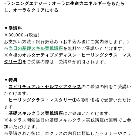
･ランニングエナジー：オーラに生命力エネルギーをもたら
し、オーラをクリアにする
▼受講料
￥30,000.-(税込)
お支払い方法：銀行振込み（お申込み後にご案内致します。）
※
当日の基礎スキル実践講座
を無料でご受講いただけます。
※今後の
オルタナティブメディスン・ヒーリングクラス マス
タリー①
を
ご受講の際は、受講料が割引されます。
▼特典
・
スピリチュアル・セルフケアクラス
のご希望の回をご受講い
ただけます。
・
ヒーリングクラス・マスタリー①
を割引価格で受講いただけ
ます。
・
基礎スキルクラス実践講座
にご参加いただけます。
※本クラス開催当日の基礎スキルクラス実践講座は無料でご参
加いただけます。
※受講された後に、本クラスの内容に類似したセミナーやクラ