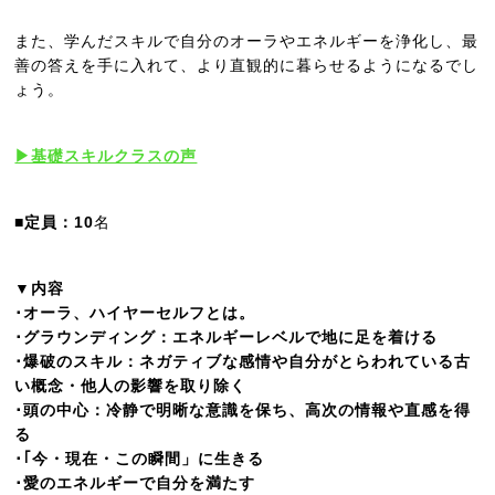
また、学んだスキルで自分のオーラやエネルギーを浄化し、最
善の答えを手に入れて、より直観的に暮らせるようになるでし
ょう。
▶基礎スキルクラスの声
■定員
：10
名
▼内容
･オーラ、ハイヤーセルフとは。
･グラウンディング：エネルギーレベルで地に足を着ける
･爆破のスキル：ネガティブな感情や自分がとらわれている古
い概念・他人の影響を取り除く
･頭の中心：冷静で明晰な意識を保ち、高次の情報や直感を得
る
･｢今・現在・この瞬間」に生きる
･愛のエネルギーで自分を満たす