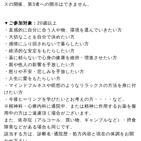
スの開催、第3者への開示はできません。
▼ご参加対象：
20歳以上
・直感的に自分に合う人や物、環境を選んでいきたい方
・大切なことを自分で決めたい方
・感情にふり回されないで暮らしたい方
・経済的な安定をもたらしたい方
・薬に頼らないで心身の健康を維持・増進させたい方
・親や他人の影響を手放したい方
・怒りや不安・悲しみを手放したい方
・人生に愛をもたらしい方
・マインドフルネスや瞑想のようなリラックスの方法を身に付
けたい方
・今後ヒーリングを学びたいとお考えの方・・・・など。
※精神科・心療内科に通院中、または精神に作用するお薬を服
用中の方はご遠慮頂く場合がございます。
また、依存症（アルコール、買い物、ギャンブルなど）・摂食
障害などがある場合も同じです。
該当する方は、診断名･通院歴・処方内容と現在の体調をお聞
かせ下さい。