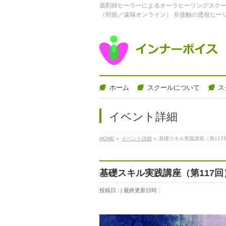
薬剤師ヒーラーによるオーラヒーリングスクー
（対面／遠隔オンライン） 非接触の透視ヒー
ホーム
スクールについて
ス
イベント詳細
HOME
»
イベント詳細
»
基礎スキル実践講座（第117
基礎スキル実践講座（第117
投稿日 :
最終更新日時 :