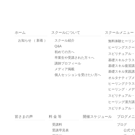
ホーム
スクールについて
スクールメニュー
お知らせ （ 新着 ）
スクール紹介
無料体験ヒーリ
Q&A
ヒーリングスクー
初めての方へ
スピリチュアル・
卒業生や受講された方々へ
基礎スキルクラ
講師プロフィール
基礎スキル復習講座 Gr
メディア掲載
基礎スキル実践講
個人セッションを受けたい方へ
オルタナティブメ
ヒーリングクラス復習講座
ヒーリング・メデ
スピリチュアル・
ヒーリング漢方
スピリチュアル・
皆さまの声
料 金 等
開催スケジュール
ブログメニ
受講料
ブログ
受講早見表
公式ブ