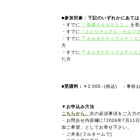
■参加対象：下記のいずれかにあては
・すでに
『
基礎スキルクラス 』
を受
・すでに
『スピリチュアル・セルフク
・すでに
『
オルタナティブメディス
方
・すでに
『
オルタナティブメディス
た方
■受講料：
￥2,000.-(税込)
：
事前
▼お申込み方法
こちらから、
次の必須事項をご入力
・お問合せ内容欄に｢2026年7月11
加ご希望」としてお寄せ下さい。
・ご本名(フルネームで)