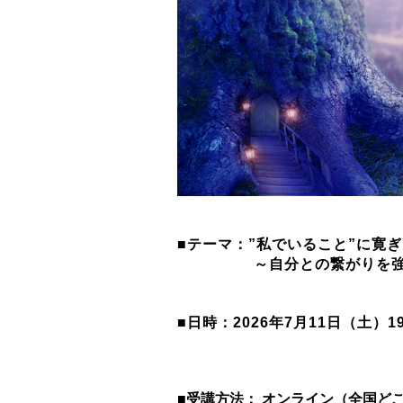
■テーマ：”私
でいること”に寛
～自分との繋がりを強め
■日時：2026年7月11日（土）1
■
受講方法： オンライン（全国ど