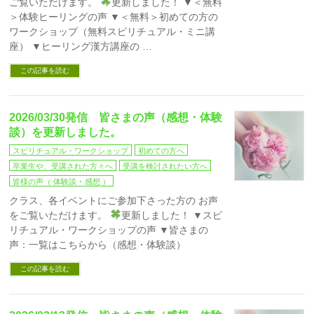
ご覧いただけます。
更新しました！ ▼＜無料
＞体験ヒーリングの声 ▼＜無料＞初めての方の
ワークショップ（無料スピリチュアル・ミニ講
座） ▼ヒーリング漢方講座の …
この記事を読む
2026/03/30発信 皆さまの声（感想・体験
談）を更新しました。
スピリチュアル・ワークショップ
初めての方へ
卒業生や、受講された方々へ
受講を検討されたい方へ
皆様の声（ 体験談 ･ 感想 ）
クラス、各イベントにご参加下さった方の お声
をご覧いただけます。
更新しました！ ▼スピ
リチュアル・ワークショップの声 ▼皆さまの
声：一覧はこちらから（感想・体験談）
この記事を読む