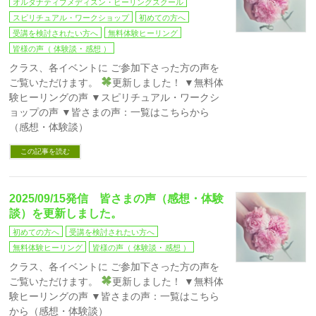
オルタナティブメディスン・ヒーリングスクール
スピリチュアル・ワークショップ
初めての方へ
受講を検討されたい方へ
無料体験ヒーリング
皆様の声（ 体験談 ･ 感想 ）
クラス、各イベントに ご参加下さった方の声を
ご覧いただけます。
更新しました！ ▼無料体
験ヒーリングの声 ▼スピリチュアル・ワークシ
ョップの声 ▼皆さまの声：一覧はこちらから
（感想・体験談）
この記事を読む
2025/09/15発信 皆さまの声（感想・体験
談）を更新しました。
初めての方へ
受講を検討されたい方へ
無料体験ヒーリング
皆様の声（ 体験談 ･ 感想 ）
クラス、各イベントに ご参加下さった方の声を
ご覧いただけます。
更新しました！ ▼無料体
験ヒーリングの声 ▼皆さまの声：一覧はこちら
から（感想・体験談）