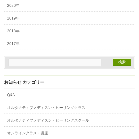
2020年
2019年
2018年
2017年
お知らせ カテゴリー
Q&A
オルタナティブメディスン・ヒーリングクラス
オルタナティブメディスン・ヒーリングスクール
オンラインクラス・講座