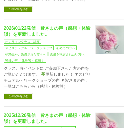
この記事を読む
2026/01/22発信 皆さまの声（感想・体験
談）を更新しました。
オンラインクラス・講座
スピリチュアル・ワークショップ
初めての方へ
卒業生や、受講された方々へ
受講を検討されたい方へ
皆様の声（ 体験談 ･ 感想 ）
クラス、各イベントに ご参加下さった方の声を
ご覧いただけます。
更新しました！ ▼スピリ
チュアル・ワークショップの声 ▼皆さまの声：
一覧はこちらから（感想・体験談）
この記事を読む
2025/12/28発信 皆さまの声（感想・体験
談）を更新しました。