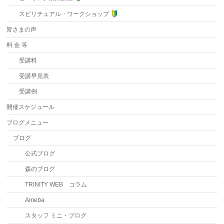
スピリチュアル・ワークショップ
皆さまの声
料 金 等
受講料
受講早見表
受講例
開催スケジュール
ブログメニュー
ブログ
公式ブログ
森のブログ
TRINITY WEB コラム
Ameba
スタッフ ミニ・ブログ