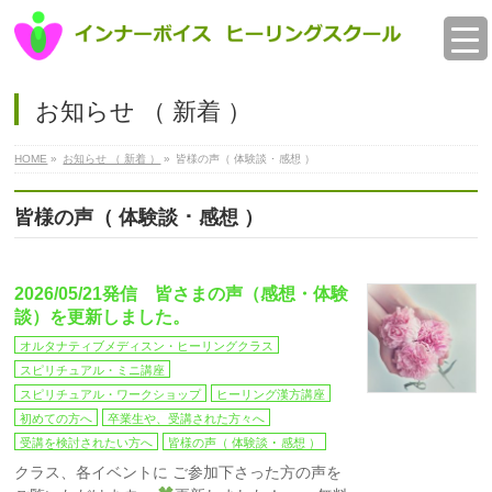
お知らせ （ 新着 ）
HOME
»
お知らせ （ 新着 ）
»
皆様の声（ 体験談 ･ 感想 ）
皆様の声（ 体験談 ･ 感想 ）
2026/05/21発信 皆さまの声（感想・体験
談）を更新しました。
オルタナティブメディスン・ヒーリングクラス
スピリチュアル・ミニ講座
スピリチュアル・ワークショップ
ヒーリング漢方講座
初めての方へ
卒業生や、受講された方々へ
受講を検討されたい方へ
皆様の声（ 体験談 ･ 感想 ）
クラス、各イベントに ご参加下さった方の声を