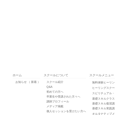
ホーム
スクールについて
スクールメニュー
お知らせ （ 新着 ）
スクール紹介
無料体験ヒーリ
Q&A
ヒーリングスクー
初めての方へ
スピリチュアル・
卒業生や受講された方々へ
基礎スキルクラ
講師プロフィール
基礎スキル復習講座 Gr
メディア掲載
基礎スキル実践講
個人セッションを受けたい方へ
オルタナティブメ