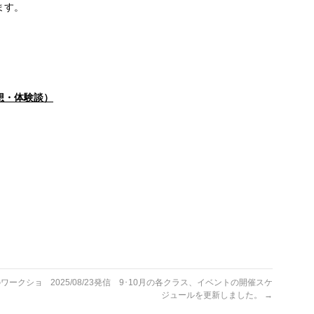
ます。
想・体験談）
方のワークショ
2025/08/23発信 9･10月の各クラス、イベントの開催スケ
ジュールを更新しました。
→