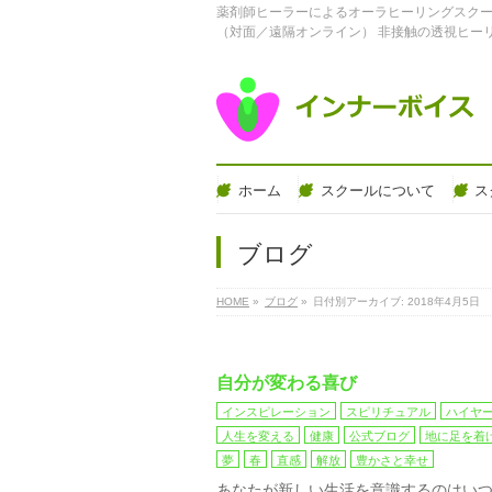
薬剤師ヒーラーによるオーラヒーリングスクー
（対面／遠隔オンライン） 非接触の透視ヒー
ホーム
スクールについて
ス
ブログ
HOME
»
ブログ
»
日付別アーカイブ: 2018年4月5日
自分が変わる喜び
インスピレーション
スピリチュアル
ハイヤ
人生を変える
健康
公式ブログ
地に足を着
夢
春
直感
解放
豊かさと幸せ
あなたが新しい生活を意識するのはいつ