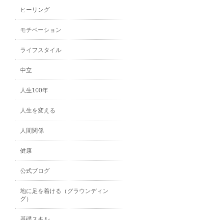
ヒーリング
モチベーション
ライフスタイル
中立
人生100年
人生を変える
人間関係
健康
公式ブログ
地に足を着ける（グラウンディン
グ）
基礎スキル