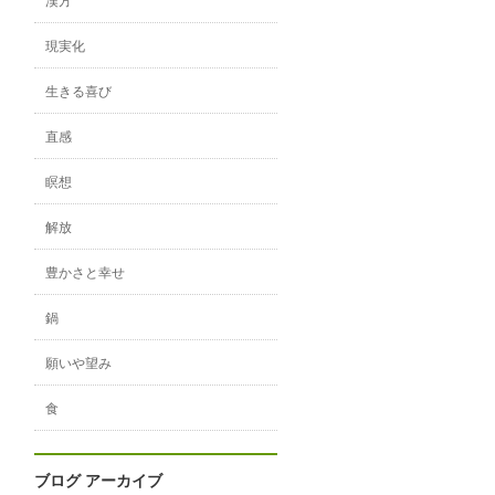
漢方
現実化
生きる喜び
直感
瞑想
解放
豊かさと幸せ
鍋
願いや望み
食
ブログ アーカイブ