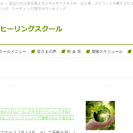
ル ～ あなたの人生を変えるエネルギースキルや、心と体、スピリットを癒すスピ
リング・リーディング/漢方カウンセリング
クールメニュー
皆さまの声
料 金 等
開催スケジュール
ーセルフ
ヒーリング
モチベーション
中立
ける（グラウンディング）
基礎スキル
変わる
ですか？ 1月と4月、そして手帳を新しく